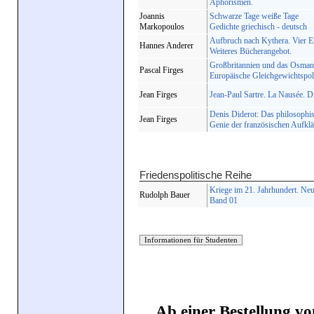
Aphorismen.
Joannis
Schwarze Tage weiße Tage
Markopoulos
Gedichte griechisch - deutsch
Aufbruch nach Kythera. Vier E
Hannes Anderer
Weiteres Bücherangebot.
Großbritannien und das Osmani
Pascal Firges
Europäische Gleichgewichtspoli
Jean Firges
Jean-Paul Sartre. La Nausée. D
Denis Diderot: Das philosophisc
Jean Firges
Genie der französischen Aufkl
Friedenspolitische Reihe
Kriege im 21. Jahrhundert. Ne
Rudolph Bauer
Band 01
Ab einer Bestellung vo