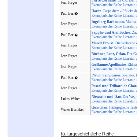
Pierre Corneille.
Le Cid. Der 
Jean Firges
Exemplarische Reihe Literatur 
Horaz.
Carpe diem - Pflücke d
Paul Bari�
Exemplarische Reihe Literatur 
Ingeborg Bachmann.
Malina. 
Jean Firges
Exemplarische Reihe Literatur 
Sappho und Archilochos.
Zau
Paul Bari�
Exemplarische Reihe Literatur 
Marcel Proust.
Die verlorene Z
Jean Firges
Exemplarische Reihe Literatur 
Büchner, Lenz, Celan.
Der Ga
Jean Firges
Exemplarische Reihe Literatur 
Guillaume Apollinaire.
Rhénane
Jean Firges
Exemplarische Reihe Literatur 
Platon Symposion.
Sokrates, 
Paul Bari�
Exemplarische Reihe Literatur 
Pascal und Teilhard de Char
Jean Firges
Exemplarische Reihe Literatur 
Nietzsche und Dao.
Der Weg v
Lukas Weber
Exemplarische Reihe Literatur 
Quintilian.
Pädagogische Texte
Walter Burnikel
Exemplarische Reihe Literatur 
Kulturgeschichtliche Reihe