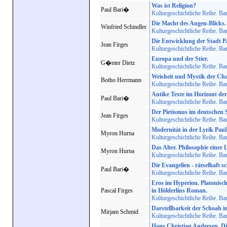
Was ist Religion?
Paul Bari�
Kulturgeschichtliche Reihe. Ba
Die Macht des Augen-Blicks.
Winfried Schindler
Kulturgeschichtliche Reihe. Ba
Die Entwicklung der Stadt Pa
Jean Firges
Kulturgeschichtliche Reihe. Ba
Europa und der Stier.
G�nter Dietz
Kulturgeschichtliche Reihe. Ba
Weisheit und Mystik der Cha
Botho Herrmann
Kulturgeschichtliche Reihe. Ba
Antike Texte im Horizont de
Paul Bari�
Kulturgeschichtliche Reihe. Ba
Der Pietismus im deutschen 
Jean Firges
Kulturgeschichtliche Reihe. Ba
Modernität in der Lyrik Paul
Myron Hurna
Kulturgeschichtliche Reihe. Ba
Das Alter. Philosophie einer
Myron Hurna
Kulturgeschichtliche Reihe. Ba
Die Evangelien - rätselhaft s
Paul Bari�
Kulturgeschichtliche Reihe. Ba
Eros im Hyperion. Platonisc
Pascal Firges
in Hölderlins Roman.
Kulturgeschichtliche Reihe. Ba
Darstellbarkeit der Schoah 
Mirjam Schmid
Kulturgeschichtliche Reihe. Ba
Hans Christian Andersen. Di