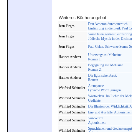
Weiteres Bücherangebot
Den Acheron durchquert ich.
Jean Firges
Einführung in die Lyrik Paul Ce
Vom Osten gestreut, einzubrin
Jean Firges
Jüdische Mystik in der Dichtun
Jean Firges
Paul Celan. Schwarze Sonne Sc
Unterwegs zu Melusine.
Hannes Anderer
Roman 1.
Begegnung mit Melusine.
Hannes Anderer
Roman 2.
Die ligurische Braut.
Hannes Anderer
Roman
Atempause.
Winfried Schindler
Lyrische Wortfügungen
Wortwelten. Im Lichte der Mela
Winfried Schindler
Gedichte.
Winfried Schindler
Die Illusion der Wirklichkeit.
Winfried Schindler
Ein- und Ausfälle. Aphorismen
Vor-Würfe.
Winfried Schindler
Aphorismen.
Sprachfallen und Gedankenspr
Winfried Schindler