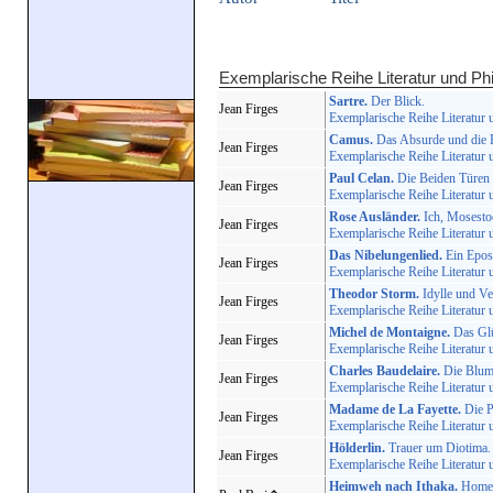
Exemplarische Reihe Literatur und Ph
Sartre.
Der Blick.
Jean Firges
Exemplarische Reihe Literatur 
Camus.
Das Absurde und die R
Jean Firges
Exemplarische Reihe Literatur 
Paul Celan.
Die Beiden Türen 
Jean Firges
Exemplarische Reihe Literatur 
Rose Ausländer.
Ich, Mosestoc
Jean Firges
Exemplarische Reihe Literatur 
Das Nibelungenlied.
Ein Epos 
Jean Firges
Exemplarische Reihe Literatur 
Theodor Storm.
Idylle und Ver
Jean Firges
Exemplarische Reihe Literatur 
Michel de Montaigne.
Das Glü
Jean Firges
Exemplarische Reihe Literatur 
Charles Baudelaire.
Die Blum
Jean Firges
Exemplarische Reihe Literatur 
Madame de La Fayette.
Die P
Jean Firges
Exemplarische Reihe Literatur 
Hölderlin.
Trauer um Diotima.
Jean Firges
Exemplarische Reihe Literatur 
Heimweh nach Ithaka.
Homer