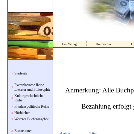
Der Verlag
Die Bücher
Di
»
Startseite
Exemplarische Reihe
»
Anmerkung: Alle Buchpre
Literatur und Philosophie
Kulturgeschichtliche
»
Reihe
Bezahlung erfolgt 
»
Friedenspolitische Reihe
»
Hörbücher
»
Weiteres Bücherangebot
»
Rezensionen
Autor
Titel