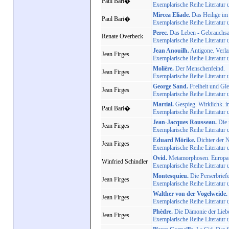
Paul Bari�
Exemplarische Reihe Literatur 
Mircea Eliade.
Das Heilige im
Paul Bari�
Exemplarische Reihe Literatur 
Perec.
Das Leben - Gebrauchs
Renate Overbeck
Exemplarische Reihe Literatur 
Jean Anouilh.
Antigone. Verla
Jean Firges
Exemplarische Reihe Literatur 
Molière.
Der Menschenfeind.
Jean Firges
Exemplarische Reihe Literatur 
George Sand.
Freiheit und Gle
Jean Firges
Exemplarische Reihe Literatur 
Martial.
Gespieg. Wirklichk. 
Paul Bari�
Exemplarische Reihe Literatur 
Jean-Jacques Rousseau.
Die 
Jean Firges
Exemplarische Reihe Literatur 
Eduard Mörike.
Dichter der N
Jean Firges
Exemplarische Reihe Literatur 
Ovid.
Metamorphosen. Europa 
Winfried Schindler
Exemplarische Reihe Literatur 
Montesquieu.
Die Perserbrief
Jean Firges
Exemplarische Reihe Literatur 
Walther von der Vogelweide.
Jean Firges
Exemplarische Reihe Literatur 
Phèdre.
Die Dämonie der Lieb
Jean Firges
Exemplarische Reihe Literatur 